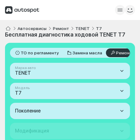
Автосервисы
Ремонт
TENET
T7
Бесплатная диагностика ходовой TENET T7
ТО по регламенту
Замена масла
Ремонт
Марка авто
TENET
Модель
T7
Поколение
Модификация