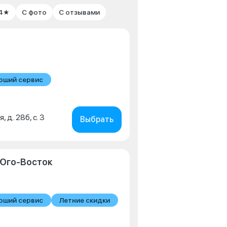
 4★
С фото
С отзывами
оший сервис
, д. 28б, с. 3
Выбрать
0
Юго-Восток
оший сервис
Летние скидки