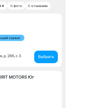
 4★
С фото
С отзывами
оший сервис
, д. 28б, с. 3
Выбрать
0
ORIT MOTORS Юг