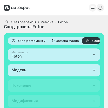
Автосервисы
Ремонт
Foton
Сход-развал Foton
ТО по регламенту
Замена масла
Ремонт
Марка авто
Foton
Модель
Поколение
Модификация