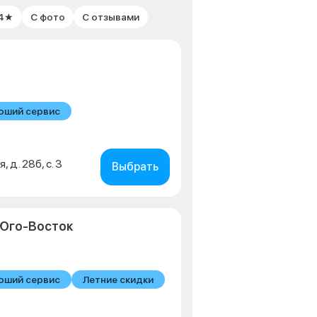
 4★
С фото
С отзывами
оший сервис
, д. 28б, с. 3
Выбрать
0
Юго-Восток
оший сервис
Летние скидки