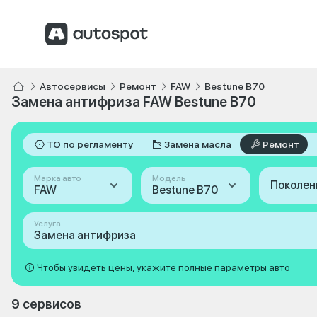
Автосервисы
Ремонт
FAW
Bestune B70
Замена антифриза FAW Bestune B70
ТО по регламенту
Замена масла
Ремонт
Марка авто
Модель
Поколен
FAW
Bestune B70
Услуга
Замена антифриза
Чтобы увидеть цены, укажите полные параметры авто
9 сервисов