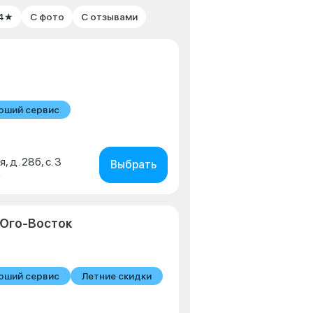
 4★
С фото
С отзывами
оший сервис
, д. 28б, с. 3
Выбрать
0
Юго-Восток
оший сервис
Летние скидки