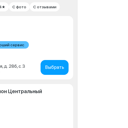
 4★
С фото
С отзывами
оший сервис
, д. 28б, с. 3
Выбрать
0
лон Центральный