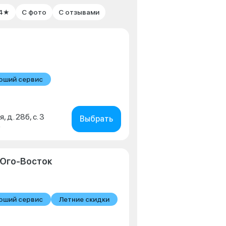
 4★
С фото
С отзывами
оший сервис
, д. 28б, с. 3
Выбрать
0
Юго-Восток
оший сервис
Летние скидки