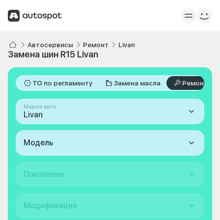
Автосервисы
Ремонт
Livan
Замена шин R15 Livan
ТО по регламенту
Замена масла
Ремонт
Марка авто
Livan
Модель
Поколение
Модификация