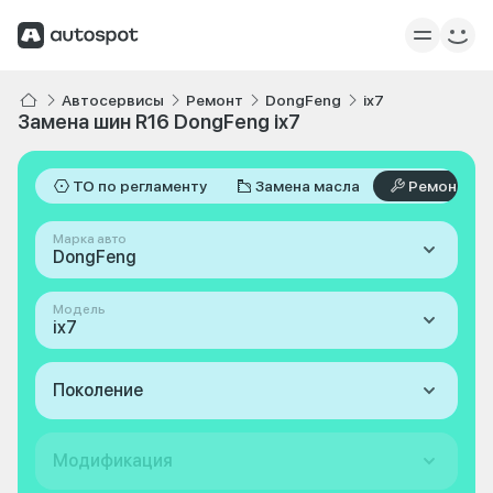
Автосервисы
Ремонт
DongFeng
ix7
Замена шин R16 DongFeng ix7
ТО по регламенту
Замена масла
Ремонт
Марка авто
DongFeng
Модель
ix7
Поколение
Модификация