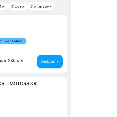
 4★
С фото
С отзывами
оший сервис
, д. 28б, с. 3
Выбрать
0
ORIT MOTORS Юг