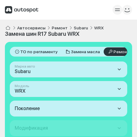
Автосервисы
Ремонт
Subaru
WRX
Замена шин R17 Subaru WRX
ТО по регламенту
Замена масла
Ремонт
Марка авто
Subaru
Модель
WRX
Поколение
Модификация