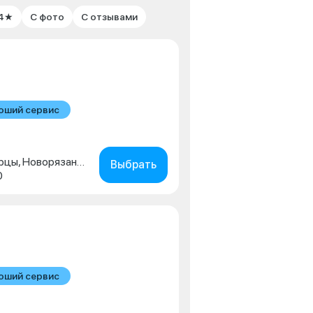
 4★
С фото
С отзывами
оший сервис
Московская обл., г. Люберцы, Новорязанское шоссе, д. 1г
Выбрать
0
оший сервис