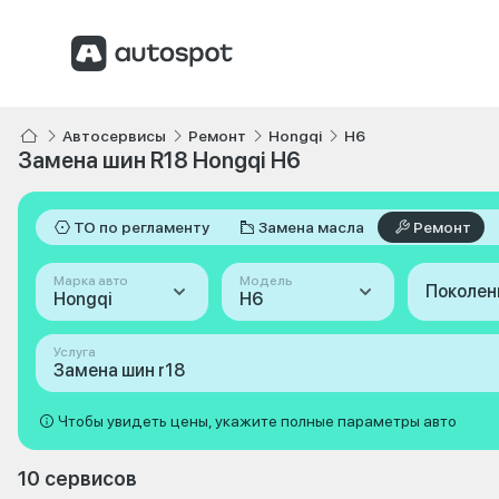
Автосервисы
Ремонт
Hongqi
H6
Замена шин R18 Hongqi H6
ТО по регламенту
Замена масла
Ремонт
Марка авто
Модель
Поколен
Hongqi
H6
Услуга
Замена шин r18
Чтобы увидеть цены, укажите полные параметры авто
10 сервисов