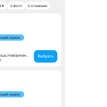
 4★
С фото
С отзывами
оший сервис
Московская обл., г. Люберцы, Новорязанское шоссе, д. 1г
Выбрать
0
оший сервис