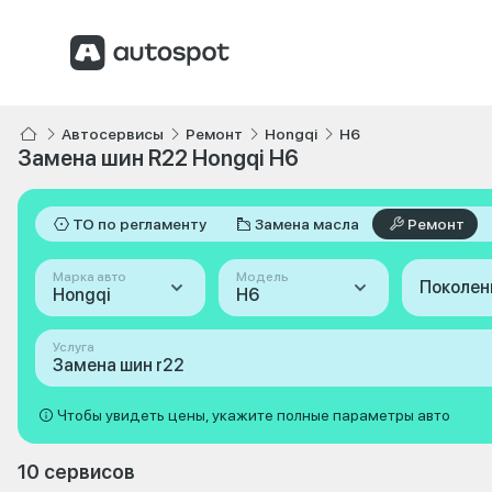
Автосервисы
Ремонт
Hongqi
H6
Замена шин R22 Hongqi H6
ТО по регламенту
Замена масла
Ремонт
Марка авто
Модель
Поколен
Hongqi
H6
Услуга
Замена шин r22
Чтобы увидеть цены, укажите полные параметры авто
10 сервисов