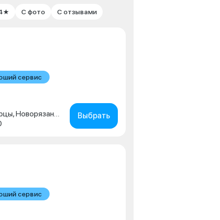
 4★
С фото
С отзывами
оший сервис
Московская обл., г. Люберцы, Новорязанское шоссе, д. 1г
Выбрать
0
оший сервис