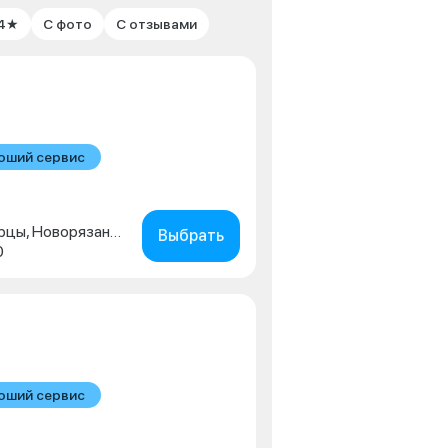
 4★
С фото
С отзывами
оший сервис
Московская обл., г. Люберцы, Новорязанское шоссе, д. 1г
Выбрать
0
оший сервис