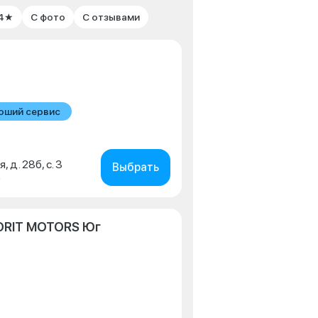
 4★
С фото
С отзывами
оший сервис
, д. 28б, с. 3
Выбрать
0
ORIT MOTORS Юг