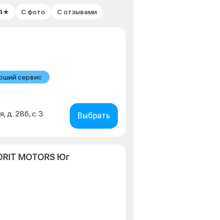
 4★
С фото
С отзывами
оший сервис
, д. 28б, с. 3
Выбрать
0
ORIT MOTORS Юг