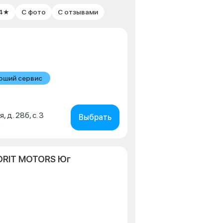
 4★
С фото
С отзывами
оший сервис
, д. 28б, с. 3
Выбрать
0
ORIT MOTORS Юг