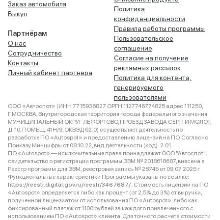
Заказ автомобиля
Политика
Выкуп
конфиденциальности
Правила работы программы
Партнёрам
Пользовательское
О нас
соглашение
Сотрудничество
Согласие на получение
Контакты
рекламных рассылок
Личный кабинет партнера
Политика для контента,
генерируемого
пользователями
ООО «Автоспот» (ИНН 7715936827 ОРГН 1127746774825 адрес 111250,
Г.МОСКВА, Внутригородская территория города федерального значения
МУНИЦИПАЛЬНЫЙ ОКРУГ ЛЕФОРТОВО, ПРОЕЗД ЗАВОДА СЕРП И МОЛОТ,
Д. 10, ПОМЕЩ. 41Н/9, ОКВЭД 62.0) осуществляет деятельность по
разработке ПО «Autospot» и предоставлению лицензий на ПО. Согласно
Приказу Минцифры от 08.10.22, вид деятельности (код): 2.01.
ПО «Autospot» — исключительные права принадлежат ООО "Автоспот":
свидетельство о регистрации программы ЭВМ № 2018618687, внесена в
Реестр программ для ЭВМ, реестровая запись № 28745 от 09.07.2025 г.
Функциональные характеристики Программы указаны по ссылке:
https://reestr.digital.gov.ru/reestr/3467687/
. Стоимость лицензии на ПО
«Autospot» определяется либо как процент (от 2,5% до 3%) от выручки,
полученной лицензиатом от использования ПО «Autospot», либо как
фиксированный платеж от 1100 рублей за каждого привлеченного с
использованием ПО «Autospot» клиента. Для точного расчета стоимости