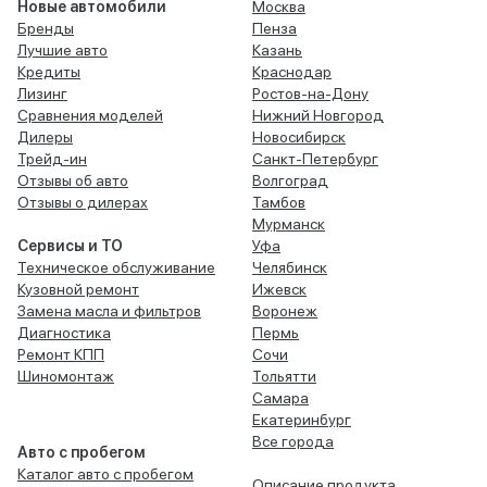
Новые автомобили
Москва
Бренды
Пенза
Лучшие авто
Казань
Кредиты
Краснодар
Лизинг
Ростов-на-Дону
Сравнения моделей
Нижний Новгород
Дилеры
Новосибирск
Трейд-ин
Санкт-Петербург
Отзывы об авто
Волгоград
Отзывы о дилерах
Тамбов
Мурманск
Сервисы и ТО
Уфа
Техническое обслуживание
Челябинск
Кузовной ремонт
Ижевск
Замена масла и фильтров
Воронеж
Диагностика
Пермь
Ремонт КПП
Сочи
Шиномонтаж
Тольятти
Самара
Екатеринбург
Все города
Авто с пробегом
Каталог авто с пробегом
Описание продукта