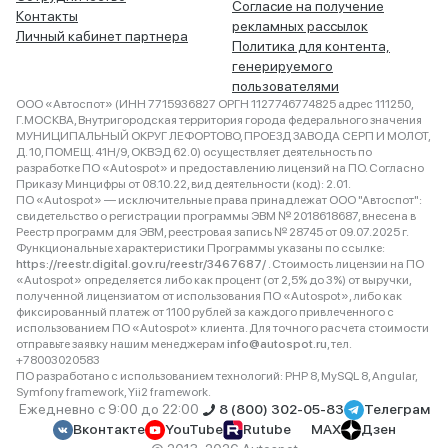
Согласие на получение
Контакты
рекламных рассылок
Личный кабинет партнера
Политика для контента,
генерируемого
пользователями
ООО «Автоспот» (ИНН 7715936827 ОРГН 1127746774825 адрес 111250,
Г.МОСКВА, Внутригородская территория города федерального значения
МУНИЦИПАЛЬНЫЙ ОКРУГ ЛЕФОРТОВО, ПРОЕЗД ЗАВОДА СЕРП И МОЛОТ,
Д. 10, ПОМЕЩ. 41Н/9, ОКВЭД 62.0) осуществляет деятельность по
разработке ПО «Autospot» и предоставлению лицензий на ПО. Согласно
Приказу Минцифры от 08.10.22, вид деятельности (код): 2.01.
ПО «Autospot» — исключительные права принадлежат ООО "Автоспот":
свидетельство о регистрации программы ЭВМ № 2018618687, внесена в
Реестр программ для ЭВМ, реестровая запись № 28745 от 09.07.2025 г.
Функциональные характеристики Программы указаны по ссылке:
https://reestr.digital.gov.ru/reestr/3467687/
. Стоимость лицензии на ПО
«Autospot» определяется либо как процент (от 2,5% до 3%) от выручки,
полученной лицензиатом от использования ПО «Autospot», либо как
фиксированный платеж от 1100 рублей за каждого привлеченного с
использованием ПО «Autospot» клиента. Для точного расчета стоимости
отправьте заявку нашим менеджерам
info@autospot.ru
, тел.
+78003020583
ПО разработано с использованием технологий: PHP 8, MySQL 8, Angular,
Symfony framework, Yii2 framework.
Ежедневно с 9:00 до 22:00
8 (800) 302-05-83
Телеграм
Вконтакте
YouTube
Rutube
MAX
Дзен