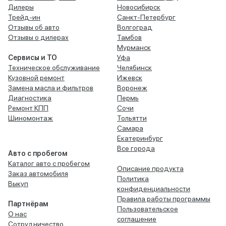
Дилеры
Новосибирск
Трейд-ин
Санкт-Петербург
Отзывы об авто
Волгоград
Отзывы о дилерах
Тамбов
Мурманск
Сервисы и ТО
Уфа
Техническое обслуживание
Челябинск
Кузовной ремонт
Ижевск
Замена масла и фильтров
Воронеж
Диагностика
Пермь
Ремонт КПП
Сочи
Шиномонтаж
Тольятти
Самара
Екатеринбург
Все города
Авто с пробегом
Каталог авто с пробегом
Описание продукта
Заказ автомобиля
Политика
Выкуп
конфиденциальности
Правила работы программы
Партнёрам
Пользовательское
О нас
соглашение
Сотрудничество