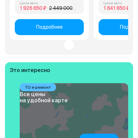
Цена авто
Цена авто
1 926 650 ₽
2 449 000 ₽
1 841 650 ₽
2 
Подробнее
Подроб
Это интересно
ТО и ремонт
Все цены
на удобной карте