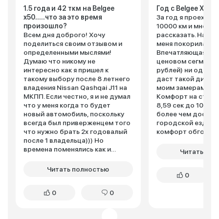
1.5 года и 42 ткм на Belgee
Год с Belgee Х50
x50.....что за это время
За год я проехал н
произошло?
10000 км и мне ес
Всем дня доброго! Хочу
рассказать. Начну с того, с чего
поделиться своим отзывом и
меня покорила эта 
определенными мыслями!
Впечатляющая дин
Думаю что никому не
ценовом сегменте 
интересно как я пришел к
рублей) ни один к
такому выбору после 8 летнего
даст такой динам
владения Nissan Qashqai J11 на
моим замерам в р
МКПП. Если честно, я и не думал
Комфорт на стоко
что у меня когда то будет
8,59 сек до 100 км
новый автомобиль, поскольку
более чем достат
всегда был приверженцем того
городской езды, а
что нужно брать 2х годовалый
комфорт обгона п
после 1 владельца))) Но
говорить не стоит
времена поменялись как и
прогнозируемо и 
Читать пол
ситуация в ......, поэтому рынок
Никакого затупа 
преобразился и настала "новая
двигателем и коро
Читать полностью
0
жизнь". Лан это все лирика. Хочу
все работает слаже
сразу сказать что данный авто
Актуальный и кра
0
0
я долго не выбирал (я совсем не
экстерьер. Спорти
выбирал), как многие я не
ярко выраженный
проходил тестдрайвов, я
образ – к лицу Bel