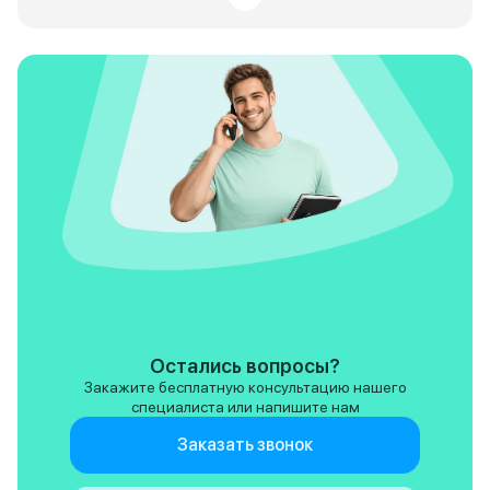
просто лишь представлял как
Хорошо и соврем
он выглядит и знал что geely на
смотрится со всех
рынке уже давно, и косяки
Благодаря проду
которые были ДО, устранены, а
аэродинамике куз
Belgee в свою очередь где то,
закидывает грязью
что то доработала для наших
сносный расход т
условий эксплуатации, да и
на дальнюю диста
форма кузова для меня близка и
давить газ в палас
где то далеко напоминает про
расход 7,6 литров
кашкай, только это совершенно
90-100 можно уви
разные машины и я нисколько не
литров! Достаточ
жалею о том что выбор пал
экономично и при 
именно на этот авто. По
городу 11 -12 литр
состоянию на 07.08.2026
за прогревов всегд
пробег на авто составляет
летнему расходу. 
42372 и за это время кроме как
Она довольно соб
проходил ТО с машиной ничего
сбитая - в поворо
по сути не делалось. По
практически нет.
гарантии обратился лишь месяц
глотает неплохо, 
Остались вопросы?
назад на 4 ТО, по вопросу
глубокие ямы луч
Закажите бесплатную консультацию нашего
замены подушки кресла
аккуратно, т.к. хо
специалиста или напишите нам
водителя, так как сбоку
штатных амортиз
треснула кожа (авто в
небольшой. Пробо
Заказать звонок
максимальной комплектации).
проблем с подвеск
Все согласовали на следующий
было. Клиренс до