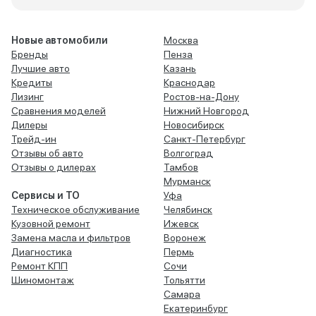
35 ткм, заменил передние
пытается включит
диски, в планах поменять еще и
кондиционер. На 
зад, но если вы сильно не
режиме все вполн
Новые автомобили
Москва
горцуете и ездите не торопясь
выставляешь ком
Бренды
Пенза
штатных тормозов вам вполне
температуру 21 гр
Лучшие авто
Казань
хватит на весь срок службы.
деления вентилят
После замены в своем авто я
направление в ног
Кредиты
Краснодар
теперь уверен что смогу
лобовое стекло и
Лизинг
Ростов-на-Дону
остановится и заранее уже не
хватает для комфорта. В
Сравнения моделей
Нижний Новгород
оттормаживаюсь, машина
за год машина не
Дилеры
Новосибирск
встает колом. Кстати, после
абсолютно никаки
Трейд-ин
Санкт-Петербург
покупки рекомендую прокачать
продолжает радо
Отзывы об авто
Волгоград
тормозную жидкость, эффект
доставлять эмоции
Отзывы о дилерах
Тамбов
будет. Продолжение следует
небольшую стоимо
Мурманск
отличный вариант
Сервисы и ТО
Уфа
Техническое обслуживание
Челябинск
Кузовной ремонт
Ижевск
Замена масла и фильтров
Воронеж
Диагностика
Пермь
Ремонт КПП
Сочи
Шиномонтаж
Тольятти
Самара
Екатеринбург