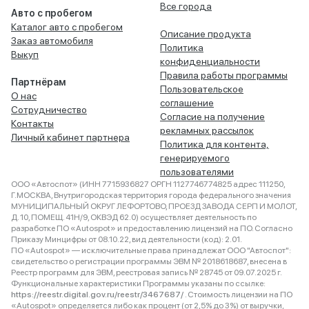
Все города
Авто с пробегом
Каталог авто с пробегом
Описание продукта
Заказ автомобиля
Политика
Выкуп
конфиденциальности
Правила работы программы
Партнёрам
Пользовательское
О нас
соглашение
Сотрудничество
Согласие на получение
Контакты
рекламных рассылок
Личный кабинет партнера
Политика для контента,
генерируемого
пользователями
ООО «Автоспот» (ИНН 7715936827 ОРГН 1127746774825 адрес 111250,
Г.МОСКВА, Внутригородская территория города федерального значения
МУНИЦИПАЛЬНЫЙ ОКРУГ ЛЕФОРТОВО, ПРОЕЗД ЗАВОДА СЕРП И МОЛОТ,
Д. 10, ПОМЕЩ. 41Н/9, ОКВЭД 62.0) осуществляет деятельность по
разработке ПО «Autospot» и предоставлению лицензий на ПО. Согласно
Приказу Минцифры от 08.10.22, вид деятельности (код): 2.01.
ПО «Autospot» — исключительные права принадлежат ООО "Автоспот":
свидетельство о регистрации программы ЭВМ № 2018618687, внесена в
Реестр программ для ЭВМ, реестровая запись № 28745 от 09.07.2025 г.
Функциональные характеристики Программы указаны по ссылке:
https://reestr.digital.gov.ru/reestr/3467687/
. Стоимость лицензии на ПО
«Autospot» определяется либо как процент (от 2,5% до 3%) от выручки,