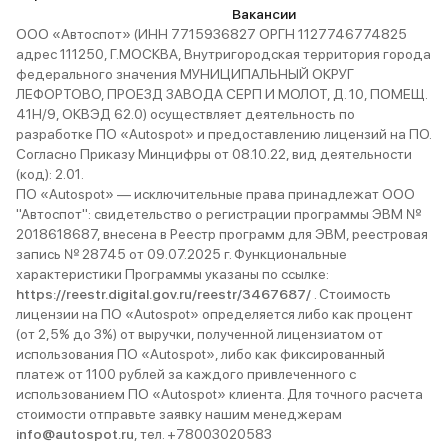
Вакансии
ООО «Автоспот» (ИНН 7715936827 ОРГН 1127746774825
адрес 111250, Г.МОСКВА, Внутригородская территория города
федерального значения МУНИЦИПАЛЬНЫЙ ОКРУГ
ЛЕФОРТОВО, ПРОЕЗД ЗАВОДА СЕРП И МОЛОТ, Д. 10, ПОМЕЩ.
41Н/9, ОКВЭД 62.0) осуществляет деятельность по
разработке ПО «Autospot» и предоставлению лицензий на ПО.
Согласно Приказу Минцифры от 08.10.22, вид деятельности
(код): 2.01.
ПО «Autospot» — исключительные права принадлежат ООО
"Автоспот": свидетельство о регистрации программы ЭВМ №
2018618687, внесена в Реестр программ для ЭВМ, реестровая
запись № 28745 от 09.07.2025 г. Функциональные
характеристики Программы указаны по ссылке:
https://reestr.digital.gov.ru/reestr/3467687/
. Стоимость
лицензии на ПО «Autospot» определяется либо как процент
(от 2,5% до 3%) от выручки, полученной лицензиатом от
использования ПО «Autospot», либо как фиксированный
платеж от 1100 рублей за каждого привлеченного с
использованием ПО «Autospot» клиента. Для точного расчета
стоимости отправьте заявку нашим менеджерам
info@autospot.ru
, тел. +78003020583