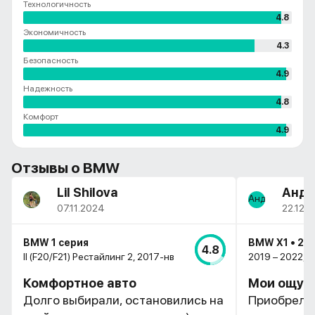
Технологичность
4.8
Экономичность
4.3
Безопасность
4.9
Надежность
4.8
Комфорт
4.9
Отзывы о
BMW
Lil Shilova
Андр
07.11.2024
22.12.
BMW 1 серия
BMW X1 • 2.0
4.8
II (F20/F21) Рестайлинг 2, 2017-нв
2019 – 2022, I
Комфортное авто
Мои ощуще
Долго выбирали, остановились на
Приобрел в 2019