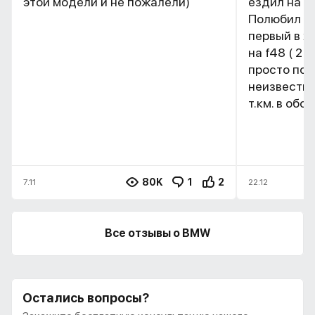
этой модели и не пожалели)
ездил на х1
Полюбил п
первый в ж
на f48 ( 2 л
просто по ,
неизвестно
т.км. в обс
80K
1
2
7.11
22.12
Все отзывы о BMW
Остались вопросы?