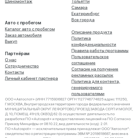
Шиномонтаж
Тольятти
Самара
Екатеринбург
Все города
Авто с пробегом
Каталог авто с пробегом
Описание продукта
Заказ автомобиля
Политика
Выкуп
конфиденциальности
Правила работы программы
Партнёрам
Пользовательское
О нас
соглашение
Сотрудничество
Согласие на получение
Контакты
рекламных рассылок
Личный кабинет партнера
Политика для контента,
генерируемого
пользователями
ООО «Автоспот» (ИНН 7715936827 ОРГН 1127746774825 адрес 111250,
Г.МОСКВА, Внутригородская территория города федерального значения
МУНИЦИПАЛЬНЫЙ ОКРУГ ЛЕФОРТОВО, ПРОЕЗД ЗАВОДА СЕРП И МОЛОТ,
Д. 10, ПОМЕЩ. 41Н/9, ОКВЭД 62.0) осуществляет деятельность по
разработке ПО «Autospot» и предоставлению лицензий на ПО. Согласно
Приказу Минцифры от 08.10.22, вид деятельности (код): 2.01.
ПО «Autospot» — исключительные права принадлежат ООО "Автоспот":
свидетельство о регистрации программы ЭВМ № 2018618687, внесена в