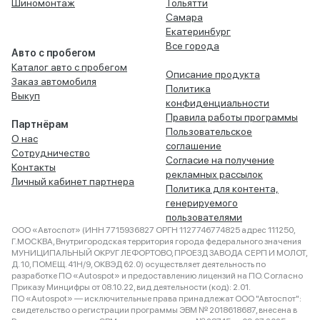
Шиномонтаж
Тольятти
Самара
Екатеринбург
Все города
Авто с пробегом
Каталог авто с пробегом
Описание продукта
Заказ автомобиля
Политика
Выкуп
конфиденциальности
Правила работы программы
Партнёрам
Пользовательское
О нас
соглашение
Сотрудничество
Согласие на получение
Контакты
рекламных рассылок
Личный кабинет партнера
Политика для контента,
генерируемого
пользователями
ООО «Автоспот» (ИНН 7715936827 ОРГН 1127746774825 адрес 111250,
Г.МОСКВА, Внутригородская территория города федерального значения
МУНИЦИПАЛЬНЫЙ ОКРУГ ЛЕФОРТОВО, ПРОЕЗД ЗАВОДА СЕРП И МОЛОТ,
Д. 10, ПОМЕЩ. 41Н/9, ОКВЭД 62.0) осуществляет деятельность по
разработке ПО «Autospot» и предоставлению лицензий на ПО. Согласно
Приказу Минцифры от 08.10.22, вид деятельности (код): 2.01.
ПО «Autospot» — исключительные права принадлежат ООО "Автоспот":
свидетельство о регистрации программы ЭВМ № 2018618687, внесена в