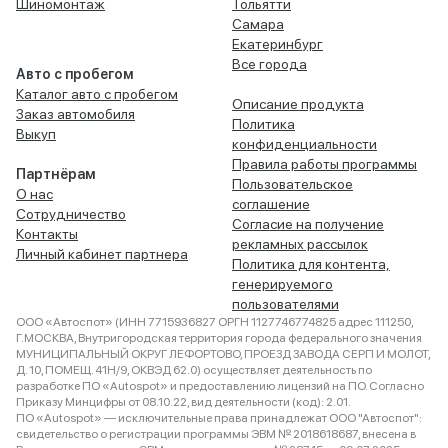
Шиномонтаж
Тольятти
Самара
Екатеринбург
Все города
Авто с пробегом
Каталог авто с пробегом
Описание продукта
Заказ автомобиля
Политика
Выкуп
конфиденциальности
Правила работы программы
Партнёрам
Пользовательское
О нас
соглашение
Сотрудничество
Согласие на получение
Контакты
рекламных рассылок
Личный кабинет партнера
Политика для контента,
генерируемого
пользователями
ООО «Автоспот» (ИНН 7715936827 ОРГН 1127746774825 адрес 111250,
Г.МОСКВА, Внутригородская территория города федерального значения
МУНИЦИПАЛЬНЫЙ ОКРУГ ЛЕФОРТОВО, ПРОЕЗД ЗАВОДА СЕРП И МОЛОТ,
Д. 10, ПОМЕЩ. 41Н/9, ОКВЭД 62.0) осуществляет деятельность по
разработке ПО «Autospot» и предоставлению лицензий на ПО. Согласно
Приказу Минцифры от 08.10.22, вид деятельности (код): 2.01.
ПО «Autospot» — исключительные права принадлежат ООО "Автоспот":
свидетельство о регистрации программы ЭВМ № 2018618687, внесена в