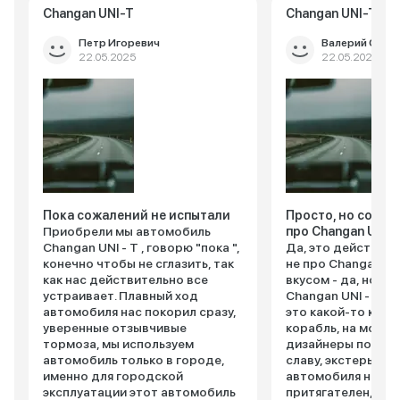
Changan UNI-T
Changan UNI-T
Петр Игоревич
Валерий Серге
22.05.2025
22.05.2025
Пока сожалений не испытали
Просто, но со вку
Приобрели мы автомобиль
про Changan UNI -
Changan UNI - T , говорю "пока ",
Да, это действит
конечно чтобы не сглазить, так
не про Changan UNI 
как нас действительно все
вкусом - да, но то
устраивает. Плавный ход
Changan UNI - T эт
автомобиля нас покорил сразу,
это какой-то кос
уверенные отзывчивые
корабль, на мой в
тормоза, мы используем
дизайнеры потруд
автомобиль только в городе,
славу, экстерьер 
именно для городской
автомобиля на ст
эксплуатации этот автомобиль
притягателен, что