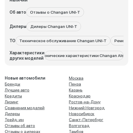
наличии
Об авто
Отзывы о Changan UNI-T
Дилеры
Дилеры Changan UNI-T
ТО
Техническое обслуживание Changan UNI-T
Ремонт C
Характеристики
Технические характеристики Changan Alsvin
Технич
других моделей
Новые автомобили
Москва
Бренды
Пенза
Лучшие авто
Казань
Кредиты
Краснодар
Лизинг
Ростов-на-Дону
Сравнения моделей
Нижний Новгород
Дилеры
Новосибирск
Трейд-ин
Санкт-Петербург
Отзывы об авто
Волгоград
Отзывы о дилерах
Тамбов