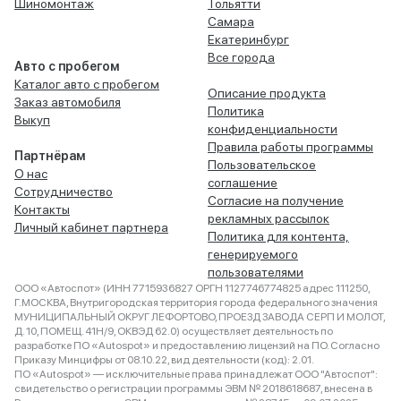
Шиномонтаж
Тольятти
Самара
Екатеринбург
Все города
Авто с пробегом
Каталог авто с пробегом
Описание продукта
Заказ автомобиля
Политика
Выкуп
конфиденциальности
Правила работы программы
Партнёрам
Пользовательское
О нас
соглашение
Сотрудничество
Согласие на получение
Контакты
рекламных рассылок
Личный кабинет партнера
Политика для контента,
генерируемого
пользователями
ООО «Автоспот» (ИНН 7715936827 ОРГН 1127746774825 адрес 111250,
Г.МОСКВА, Внутригородская территория города федерального значения
МУНИЦИПАЛЬНЫЙ ОКРУГ ЛЕФОРТОВО, ПРОЕЗД ЗАВОДА СЕРП И МОЛОТ,
Д. 10, ПОМЕЩ. 41Н/9, ОКВЭД 62.0) осуществляет деятельность по
разработке ПО «Autospot» и предоставлению лицензий на ПО. Согласно
Приказу Минцифры от 08.10.22, вид деятельности (код): 2.01.
ПО «Autospot» — исключительные права принадлежат ООО "Автоспот":
свидетельство о регистрации программы ЭВМ № 2018618687, внесена в