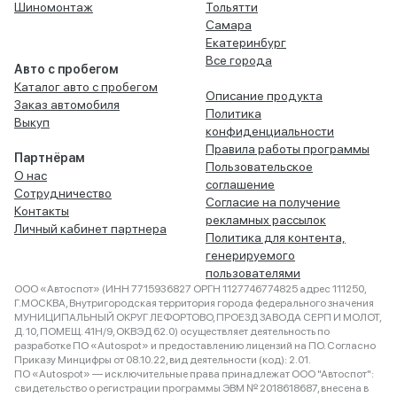
Шиномонтаж
Тольятти
Самара
Екатеринбург
Все города
Авто с пробегом
Каталог авто с пробегом
Описание продукта
Заказ автомобиля
Политика
Выкуп
конфиденциальности
Правила работы программы
Партнёрам
Пользовательское
О нас
соглашение
Сотрудничество
Согласие на получение
Контакты
рекламных рассылок
Личный кабинет партнера
Политика для контента,
генерируемого
пользователями
ООО «Автоспот» (ИНН 7715936827 ОРГН 1127746774825 адрес 111250,
Г.МОСКВА, Внутригородская территория города федерального значения
МУНИЦИПАЛЬНЫЙ ОКРУГ ЛЕФОРТОВО, ПРОЕЗД ЗАВОДА СЕРП И МОЛОТ,
Д. 10, ПОМЕЩ. 41Н/9, ОКВЭД 62.0) осуществляет деятельность по
разработке ПО «Autospot» и предоставлению лицензий на ПО. Согласно
Приказу Минцифры от 08.10.22, вид деятельности (код): 2.01.
ПО «Autospot» — исключительные права принадлежат ООО "Автоспот":
свидетельство о регистрации программы ЭВМ № 2018618687, внесена в