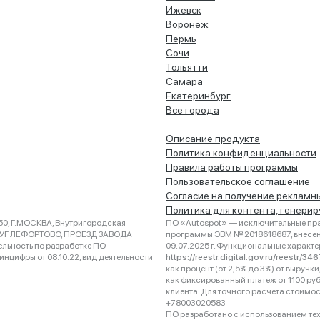
Ижевск
Воронеж
Пермь
Сочи
Тольятти
Самара
Екатеринбург
Все города
Описание продукта
Политика конфиденциальности
Правила работы программы
Пользовательское соглашение
Согласие на получение рекламн
Политика для контента, генери
0, Г.МОСКВА, Внутригородская
ПО «Autospot» — исключительные пра
РУГ ЛЕФОРТОВО, ПРОЕЗД ЗАВОДА
программы ЭВМ № 2018618687, внесена
ельность по разработке ПО
09.07.2025 г. Функциональные характ
нцифры от 08.10.22, вид деятельности
https://reestr.digital.gov.ru/reestr/3
как процент (от 2,5% до 3%) от выруч
как фиксированный платеж от 1100 ру
клиента. Для точного расчета стоимо
+78003020583
ПО разработано с использованием техно