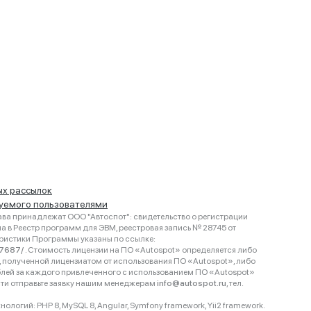
ых рассылок
руемого пользователями
ва принадлежат ООО "Автоспот": свидетельство о регистрации
 в Реестр программ для ЭВМ, реестровая запись № 28745 от
еристики Программы указаны по ссылке:
467687/
. Стоимость лицензии на ПО «Autospot» определяется либо
ки, полученной лицензиатом от использования ПО «Autospot», либо
блей за каждого привлеченного с использованием ПО «Autospot»
сти отправьте заявку нашим менеджерам
info@autospot.ru
, тел.
логий: PHP 8, MySQL 8, Angular, Symfony framework, Yii2 framework.