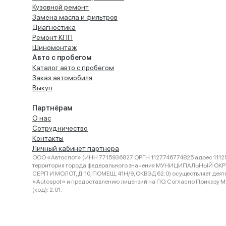
Кузовной ремонт
Замена масла и фильтров
Диагностика
Ремонт КПП
Шиномонтаж
Авто с пробегом
Каталог авто с пробегом
Заказ автомобиля
Выкуп
Партнёрам
О нас
Сотрудничество
Контакты
Личный кабинет партнера
ООО «Автоспот» (ИНН 7715936827 ОРГН 1127746774825 адрес 11125
территория города федерального значения МУНИЦИПАЛЬНЫЙ ОК
СЕРП И МОЛОТ, Д. 10, ПОМЕЩ. 41Н/9, ОКВЭД 62.0) осуществляет деят
«Autospot» и предоставлению лицензий на ПО. Согласно Приказу Ми
(код): 2.01.