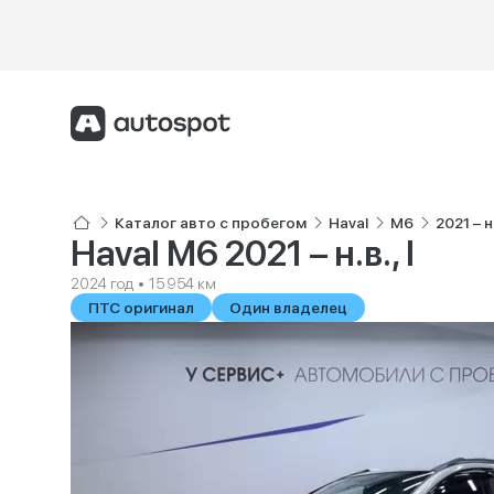
Каталог авто с пробегом
Haval
M6
2021 – н.
Haval M6 2021 – н.в., I
2024 год • 15 954 км
ПТС оригинал
Один владелец