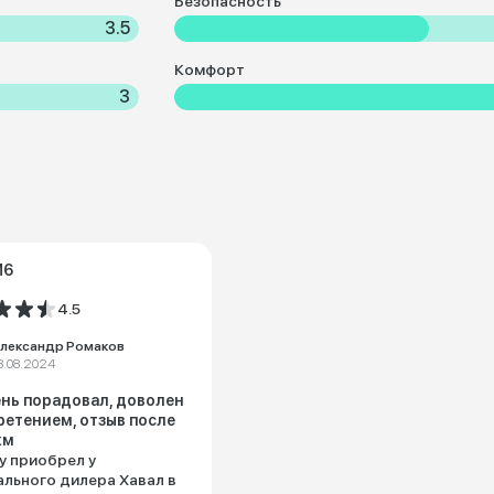
Безопасность
3.5
Комфорт
3
M6
4.5
лександр Ромаков
8.08.2024
нь порадовал, доволен
етением, отзыв после
км
 приобрел у
льного дилера Хавал в