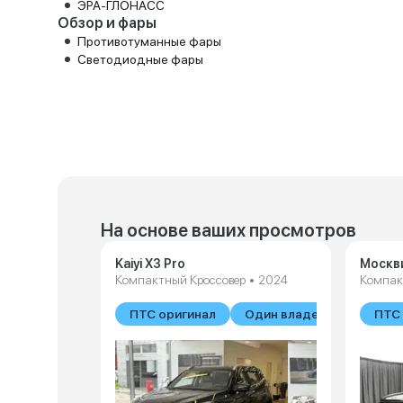
ЭРА-ГЛОНАСС
Обзор и фары
Противотуманные фары
Светодиодные фары
На основе ваших просмотров
Kaiyi X3 Pro
Москв
Компактный Кроссовер • 2024
Компак
ПТС оригинал
Один владелец
ПТС 