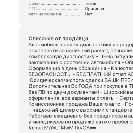
Салон
Ткань
ПТС
Оригинал
Авто на гарантии
Нет
Описание от продавца
Автомобиль прошел диагностику и предп
приобрести за наличный расчет, безнали
комплексную диагностику - ЦEНA актуал
заключение о состоянии автомобиля - О
Оформление в день обращения - Качеств
БЕЗОПАСНОСТЬ: - БЕСПЛАТНЫЙ отчет АВТ
Юридическая чистота сделки ВАШИ ПРЕ
Дополнительная ВЫГОДА при покупке в TR
без ПВ по двум документам! - Широкий в
оформление, все варианты оплаты - Серт
Комиссионная продажа Вашего авто - По
– надежный дилер с высокими стандартам
Работаем ежедневно, без праздников и вы
у менеджеров по продаже авто с пробего
#cmecMjYxLTMwMTkyOA==