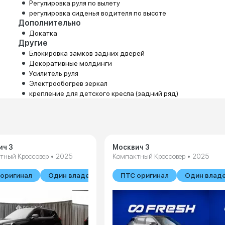
Регулировка руля по вылету
регулировка сиденья водителя по высоте
Дополнительно
Докатка
Другие
Блокировка замков задних дверей
Декоративные молдинги
Усилитель руля
Электрообогрев зеркал
крепление для детского кресла (задний ряд)
ич 3
Москвич 3
тный Кроссовер • 2025
Компактный Кроссовер • 2025
оригинал
Один владелец
ПТС оригинал
Один влад