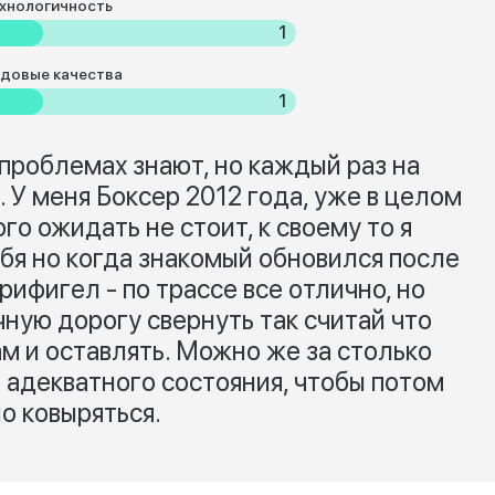
хнологичность
1
довые качества
1
проблемах знают, но каждый раз на
. У меня Боксер 2012 года, уже в целом
го ожидать не стоит, к своему то я
бя но когда знакомый обновился после
прифигел - по трассе все отлично, но
ную дорогу свернуть так считай что
м и оставлять. Можно же за столько
 адекватного состояния, чтобы потом
о ковыряться.