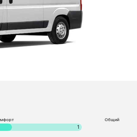
омфорт
Общий
1