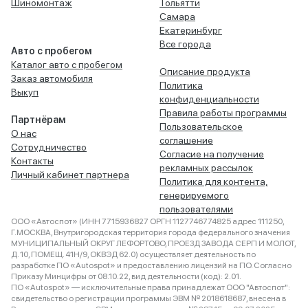
Шиномонтаж
Тольятти
Самара
Екатеринбург
Все города
Авто с пробегом
Каталог авто с пробегом
Описание продукта
Заказ автомобиля
Политика
Выкуп
конфиденциальности
Правила работы программы
Партнёрам
Пользовательское
О нас
соглашение
Сотрудничество
Согласие на получение
Контакты
рекламных рассылок
Личный кабинет партнера
Политика для контента,
генерируемого
пользователями
ООО «Автоспот» (ИНН 7715936827 ОРГН 1127746774825 адрес 111250,
Г.МОСКВА, Внутригородская территория города федерального значения
МУНИЦИПАЛЬНЫЙ ОКРУГ ЛЕФОРТОВО, ПРОЕЗД ЗАВОДА СЕРП И МОЛОТ,
Д. 10, ПОМЕЩ. 41Н/9, ОКВЭД 62.0) осуществляет деятельность по
разработке ПО «Autospot» и предоставлению лицензий на ПО. Согласно
Приказу Минцифры от 08.10.22, вид деятельности (код): 2.01.
ПО «Autospot» — исключительные права принадлежат ООО "Автоспот":
свидетельство о регистрации программы ЭВМ № 2018618687, внесена в