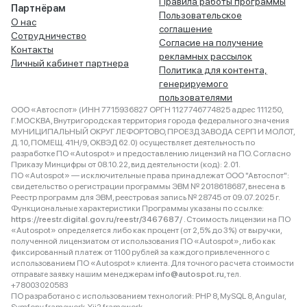
Правила работы программы
Партнёрам
Пользовательское
О нас
соглашение
Сотрудничество
Согласие на получение
Контакты
рекламных рассылок
Личный кабинет партнера
Политика для контента,
генерируемого
пользователями
ООО «Автоспот» (ИНН 7715936827 ОРГН 1127746774825 адрес 111250,
Г.МОСКВА, Внутригородская территория города федерального значения
МУНИЦИПАЛЬНЫЙ ОКРУГ ЛЕФОРТОВО, ПРОЕЗД ЗАВОДА СЕРП И МОЛОТ,
Д. 10, ПОМЕЩ. 41Н/9, ОКВЭД 62.0) осуществляет деятельность по
разработке ПО «Autospot» и предоставлению лицензий на ПО. Согласно
Приказу Минцифры от 08.10.22, вид деятельности (код): 2.01.
ПО «Autospot» — исключительные права принадлежат ООО "Автоспот":
свидетельство о регистрации программы ЭВМ № 2018618687, внесена в
Реестр программ для ЭВМ, реестровая запись № 28745 от 09.07.2025 г.
Функциональные характеристики Программы указаны по ссылке:
https://reestr.digital.gov.ru/reestr/3467687/
. Стоимость лицензии на ПО
«Autospot» определяется либо как процент (от 2,5% до 3%) от выручки,
полученной лицензиатом от использования ПО «Autospot», либо как
фиксированный платеж от 1100 рублей за каждого привлеченного с
использованием ПО «Autospot» клиента. Для точного расчета стоимости
отправьте заявку нашим менеджерам
info@autospot.ru
, тел.
+78003020583
ПО разработано с использованием технологий: PHP 8, MySQL 8, Angular,