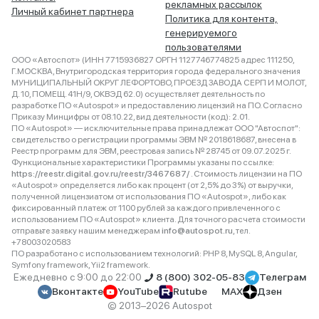
рекламных рассылок
Личный кабинет партнера
Политика для контента,
генерируемого
пользователями
ООО «Автоспот» (ИНН 7715936827 ОРГН 1127746774825 адрес 111250,
Г.МОСКВА, Внутригородская территория города федерального значения
МУНИЦИПАЛЬНЫЙ ОКРУГ ЛЕФОРТОВО, ПРОЕЗД ЗАВОДА СЕРП И МОЛОТ,
Д. 10, ПОМЕЩ. 41Н/9, ОКВЭД 62.0) осуществляет деятельность по
разработке ПО «Autospot» и предоставлению лицензий на ПО. Согласно
Приказу Минцифры от 08.10.22, вид деятельности (код): 2.01.
ПО «Autospot» — исключительные права принадлежат ООО "Автоспот":
свидетельство о регистрации программы ЭВМ № 2018618687, внесена в
Реестр программ для ЭВМ, реестровая запись № 28745 от 09.07.2025 г.
Функциональные характеристики Программы указаны по ссылке:
https://reestr.digital.gov.ru/reestr/3467687/
. Стоимость лицензии на ПО
«Autospot» определяется либо как процент (от 2,5% до 3%) от выручки,
полученной лицензиатом от использования ПО «Autospot», либо как
фиксированный платеж от 1100 рублей за каждого привлеченного с
использованием ПО «Autospot» клиента. Для точного расчета стоимости
отправьте заявку нашим менеджерам
info@autospot.ru
, тел.
+78003020583
ПО разработано с использованием технологий: PHP 8, MySQL 8, Angular,
Symfony framework, Yii2 framework.
Ежедневно с 9:00 до 22:00
8 (800) 302-05-83
Телеграм
Вконтакте
YouTube
Rutube
MAX
Дзен
© 2013–2026 Autospot