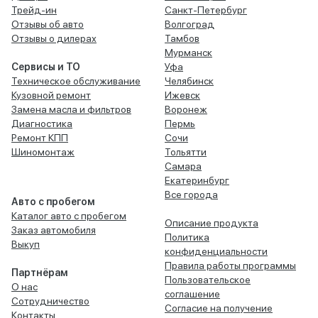
Трейд-ин
Санкт-Петербург
Отзывы об авто
Волгоград
Отзывы о дилерах
Тамбов
Мурманск
Сервисы и ТО
Уфа
Техническое обслуживание
Челябинск
Кузовной ремонт
Ижевск
Замена масла и фильтров
Воронеж
Диагностика
Пермь
Ремонт КПП
Сочи
Шиномонтаж
Тольятти
Самара
Екатеринбург
Все города
Авто с пробегом
Каталог авто с пробегом
Описание продукта
Заказ автомобиля
Политика
Выкуп
конфиденциальности
Правила работы программы
Партнёрам
Пользовательское
О нас
соглашение
Сотрудничество
Согласие на получение
Контакты