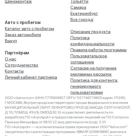
Шиномонтаж
Тольятти
Самара
Екатеринбург
Все города
Авто с пробегом
Каталог авто с пробегом
Описание продукта
Заказ автомобиля
Политика
Выкуп
конфиденциальности
Правила работы программы
Партнёрам
Пользовательское
О нас
соглашение
Сотрудничество
Согласие на получение
Контакты
рекламных рассылок
Личный кабинет партнера
Политика для контента,
генерируемого
пользователями
ООО «Автоспот» (ИНН 7715936827 ОРГН 1127746774825 адрес 111250,
Г.МОСКВА, Внутригородская территория города федерального значения
МУНИЦИПАЛЬНЫЙ ОКРУГ ЛЕФОРТОВО, ПРОЕЗД ЗАВОДА СЕРП И МОЛОТ,
Д. 10, ПОМЕЩ. 41Н/9, ОКВЭД 62.0) осуществляет деятельность по
разработке ПО «Autospot» и предоставлению лицензий на ПО. Согласно
Приказу Минцифры от 08.10.22, вид деятельности (код): 2.01.
ПО «Autospot» — исключительные права принадлежат ООО "Автоспот":
свидетельство о регистрации программы ЭВМ № 2018618687, внесена в