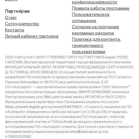
конфиденциальности
Правила работы программы
Партнёрам
Пользовательское
О нас
соглашение
Сотрудничество
Согласие на получение
Контакты
рекламных рассылок
Личный кабинет партнера
Политика для контента,
генерируемого
пользователями
ООО «Автоспот» (ИНН 7715936827 ОРГН 1127746774825 адрес 111250,
Г.МОСКВА, Внутригородская территория города федерального значения
МУНИЦИПАЛЬНЫЙ ОКРУГ ЛЕФОРТОВО, ПРОЕЗД ЗАВОДА СЕРП И МОЛОТ,
Д. 10, ПОМЕЩ. 41Н/9, ОКВЭД 62.0) осуществляет деятельность по
разработке ПО «Autospot» и предоставлению лицензий на ПО. Согласно
Приказу Минцифры от 08.10.22, вид деятельности (код): 2.01.
ПО «Autospot» — исключительные права принадлежат ООО "Автоспот":
свидетельство о регистрации программы ЭВМ № 2018618687, внесена в
Реестр программ для ЭВМ, реестровая запись № 28745 от 09.07.2025 г.
Функциональные характеристики Программы указаны по ссылке:
https://reestr.digital.gov.ru/reestr/3467687/
. Стоимость лицензии на ПО
«Autospot» определяется либо как процент (от 2,5% до 3%) от выручки,
полученной лицензиатом от использования ПО «Autospot», либо как
фиксированный платеж от 1100 рублей за каждого привлеченного с
использованием ПО «Autospot» клиента. Для точного расчета стоимости
отправьте заявку нашим менеджерам
info@autospot.ru
, тел.
+78003020583