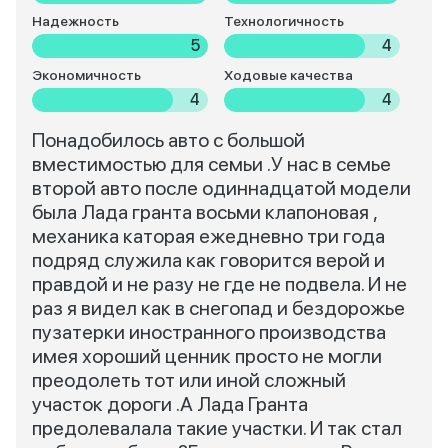
Надежность
Технологичность
5
4
Экономичность
Ходовые качества
4
4
Понадобилось авто с большой
вместимостью для семьи .У нас в семье
второй авто после одиннадцатой модели
была Лада гранта восьми клапоновая ,
механика каторая ежедневно три года
подряд служила как говорится верой и
правдой и не разу не где не подвела. И не
раз я видел как в снегопад и бездорожье
пузатерки иностранного производства
имея хороший ценник просто не могли
преодолеть тот или иной сложный
участок дороги .А Лада Гранта
предолевалала такие участки. И так стал