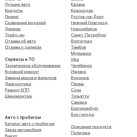
Лучшие авто
Казань
Кредиты
Краснодар
Лизинг
Ростов-на-Дону
Сравнения моделей
Нижний Новгород
Дилеры
Новосибирск
Трейд-ин
Санкт-Петербург
Отзывы об авто
Волгоград
Отзывы о дилерах
Тамбов
Мурманск
Сервисы и ТО
Уфа
Техническое обслуживание
Челябинск
Кузовной ремонт
Ижевск
Замена масла и фильтров
Воронеж
Диагностика
Пермь
Ремонт КПП
Сочи
Шиномонтаж
Тольятти
Самара
Екатеринбург
Все города
Авто с пробегом
Каталог авто с пробегом
Описание продукта
Заказ автомобиля
Политика
Выкуп