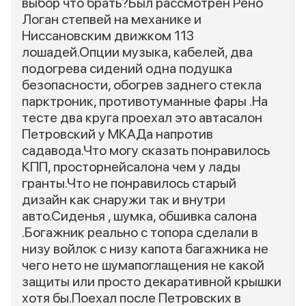
выбор что брать?Был рассмотрен Рено
Логан степвей на механике и
Ниссановским движком 113
лошадей.Опции музыка, кабелей, два
подогрева сидений одна подушка
безопасности, обогрев заднего стекла
парктроник, противотуманные фары .На
тесте два круга проехал это автасалон
Петровский у МКАДа напротив
садавода.Что могу сказать понравилось
КПП, просторнейсалона чем у лады
гранты.Что не понравилось старый
дизайн как снаружи так и внутри
авто.Сиденья , шумка, обшивка салона
.Богажник реально с топора сделали в
низу войлок с низу капота багажника не
чего нето не шумапоглащения не какой
защиты или просто декаративной крышки
хотя бы.Поехал после Петровских в