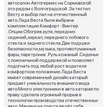
автосалон Автогермес на Сормовской
это рядом с Волгоградской .За тестил
Весту и выбор пал на отечественный
авто.Лада Веста была выбрана
комплектации Комфорт -Винтер
.Опции:Обогрев руля, передних
сидений,зеркал, переднего лобового
стекла и заднего стекла.Две подушки
безопасности,музыка, противотуманные
фары, парктроник .Руль кожаный .Сиденье
с поясничьной поддержкой и позволяет
подогнать под любой рост водителя
комфортное положение.Лада Веста
имеет современный дизайн каторый
придает уникальность внешнего вида
авто.Много электроники в авто каторая по
праву сделала огромный прорыв в
технологии производства отечественных
авто .Машина на трассе ведёт себя