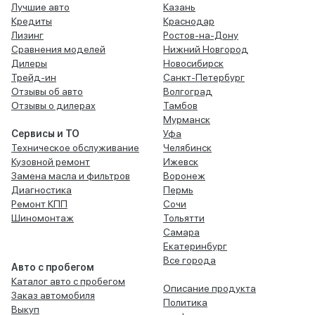
Лучшие авто
Казань
Кредиты
Краснодар
Лизинг
Ростов-на-Дону
Сравнения моделей
Нижний Новгород
Дилеры
Новосибирск
Трейд-ин
Санкт-Петербург
Отзывы об авто
Волгоград
Отзывы о дилерах
Тамбов
Мурманск
Сервисы и ТО
Уфа
Техническое обслуживание
Челябинск
Кузовной ремонт
Ижевск
Замена масла и фильтров
Воронеж
Диагностика
Пермь
Ремонт КПП
Сочи
Шиномонтаж
Тольятти
Самара
Екатеринбург
Все города
Авто с пробегом
Каталог авто с пробегом
Описание продукта
Заказ автомобиля
Политика
Выкуп