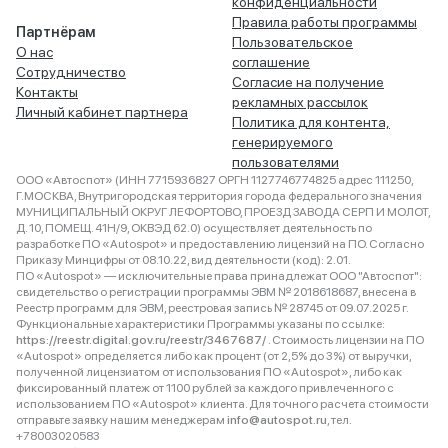
конфиденциальности
Правила работы программы
Партнёрам
Пользовательское
О нас
соглашение
Сотрудничество
Согласие на получение
Контакты
рекламных рассылок
Личный кабинет партнера
Политика для контента,
генерируемого
пользователями
ООО «Автоспот» (ИНН 7715936827 ОРГН 1127746774825 адрес 111250,
Г.МОСКВА, Внутригородская территория города федерального значения
МУНИЦИПАЛЬНЫЙ ОКРУГ ЛЕФОРТОВО, ПРОЕЗД ЗАВОДА СЕРП И МОЛОТ,
Д. 10, ПОМЕЩ. 41Н/9, ОКВЭД 62.0) осуществляет деятельность по
разработке ПО «Autospot» и предоставлению лицензий на ПО. Согласно
Приказу Минцифры от 08.10.22, вид деятельности (код): 2.01.
ПО «Autospot» — исключительные права принадлежат ООО "Автоспот":
свидетельство о регистрации программы ЭВМ № 2018618687, внесена в
Реестр программ для ЭВМ, реестровая запись № 28745 от 09.07.2025 г.
Функциональные характеристики Программы указаны по ссылке:
https://reestr.digital.gov.ru/reestr/3467687/
. Стоимость лицензии на ПО
«Autospot» определяется либо как процент (от 2,5% до 3%) от выручки,
полученной лицензиатом от использования ПО «Autospot», либо как
фиксированный платеж от 1100 рублей за каждого привлеченного с
использованием ПО «Autospot» клиента. Для точного расчета стоимости
отправьте заявку нашим менеджерам
info@autospot.ru
, тел.
+78003020583