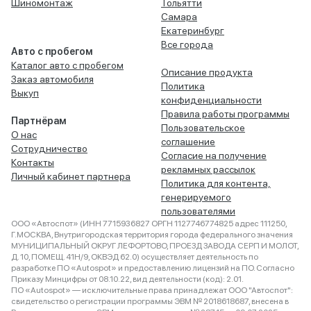
Шиномонтаж
Тольятти
Самара
Екатеринбург
Все города
Авто с пробегом
Каталог авто с пробегом
Описание продукта
Заказ автомобиля
Политика
Выкуп
конфиденциальности
Правила работы программы
Партнёрам
Пользовательское
О нас
соглашение
Сотрудничество
Согласие на получение
Контакты
рекламных рассылок
Личный кабинет партнера
Политика для контента,
генерируемого
пользователями
ООО «Автоспот» (ИНН 7715936827 ОРГН 1127746774825 адрес 111250,
Г.МОСКВА, Внутригородская территория города федерального значения
МУНИЦИПАЛЬНЫЙ ОКРУГ ЛЕФОРТОВО, ПРОЕЗД ЗАВОДА СЕРП И МОЛОТ,
Д. 10, ПОМЕЩ. 41Н/9, ОКВЭД 62.0) осуществляет деятельность по
разработке ПО «Autospot» и предоставлению лицензий на ПО. Согласно
Приказу Минцифры от 08.10.22, вид деятельности (код): 2.01.
ПО «Autospot» — исключительные права принадлежат ООО "Автоспот":
свидетельство о регистрации программы ЭВМ № 2018618687, внесена в