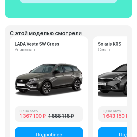
С этой моделью смотрели
LADA Vesta SW Cross
Solaris KRS
Универсал
Седан
Цена авто
Цена авто
1 367 100 ₽
1 888 118 ₽
1 643 150 ₽
2 
Подробнее
Подроб