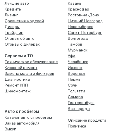
Лучшие авто
Казань
Кредиты
Краснодар
Лизинг
Ростов-на-Дону
Сравнения моделей
Нижний Новгород
Дилеры
Новосибирск
Трейд-ин
Санкт-Петербург
Отзывы об авто
Волгоград
Отзывы о дилерах
Тамбов
Мурманск
Сервисы и ТО
Уфа
Техническое обслуживание
Челябинск
Кузовной ремонт
Ижевск
Замена масла и фильтров
Воронеж
Диагностика
Пермь
Ремонт КПП
Сочи
Шиномонтаж
Тольятти
Самара
Екатеринбург
Все города
Авто с пробегом
Каталог авто с пробегом
Описание продукта
Заказ автомобиля
Политика
Выкуп