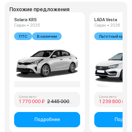
Похожие предложения
Solaris KRS
LADA Vesta
Седан • 2025
Седан • 2026
ПТС
В наличии
Льготный креди
Цена авто
Цена авто
1 770 000 ₽
2 445 000 ₽
1 239 800 ₽
1 
Подробнее
Подроб