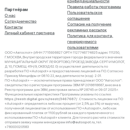
конфиденциальности
Правила работы программы
Партнёрам
Пользовательское
О нас
соглашение
Сотрудничество
Согласие на получение
Контакты
рекламных рассылок
Личный кабинет партнера
Политика для контента,
генерируемого
пользователями
ООО «Автоспот» (ИНН 7715936827 ОРГН 1127746774825 адрес 111250,
Г.МОСКВА, Внутригородская территория города федерального значения
МУНИЦИПАЛЬНЫЙ ОКРУГ ЛЕФОРТОВО, ПРОЕЗД ЗАВОДА СЕРП И МОЛОТ,
Д. 10, ПОМЕЩ. 41Н/9, ОКВЭД 62.0) осуществляет деятельность по
разработке ПО «Autospot» и предоставлению лицензий на ПО. Согласно
Приказу Минцифры от 08.10.22, вид деятельности (код): 2.01.
ПО «Autospot» — исключительные права принадлежат ООО "Автоспот":
свидетельство о регистрации программы ЭВМ № 2018618687, внесена в
Реестр программ для ЭВМ, реестровая запись № 28745 от 09.07.2025 г.
Функциональные характеристики Программы указаны по ссылке:
https://reestr.digital.gov.ru/reestr/3467687/
. Стоимость лицензии на ПО
«Autospot» определяется либо как процент (от 2,5% до 3%) от выручки,
полученной лицензиатом от использования ПО «Autospot», либо как
фиксированный платеж от 1100 рублей за каждого привлеченного с
использованием ПО «Autospot» клиента. Для точного расчета стоимости
отправьте заявку нашим менеджерам
info@autospot.ru
, тел.
+78003020583