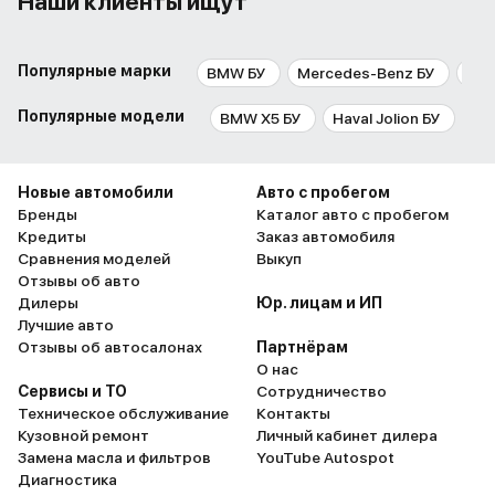
Наши клиенты ищут
Популярные марки
BMW БУ
Mercedes-Benz БУ
Aud
Популярные модели
BMW X5 БУ
Haval Jolion БУ
BM
Новые автомобили
Авто с пробегом
Бренды
Каталог авто с пробегом
Кредиты
Заказ автомобиля
Сравнения моделей
Выкуп
Отзывы об авто
Дилеры
Юр. лицам и ИП
Лучшие авто
Отзывы об автосалонах
Партнёрам
О нас
Сервисы и ТО
Сотрудничество
Техническое обслуживание
Контакты
Кузовной ремонт
Личный кабинет дилера
Замена масла и фильтров
YouTube Autospot
Диагностика