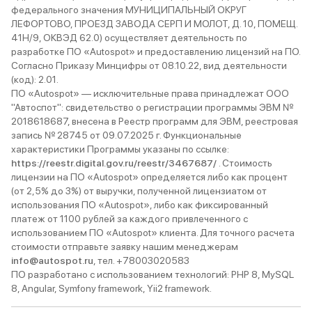
федерального значения МУНИЦИПАЛЬНЫЙ ОКРУГ
ЛЕФОРТОВО, ПРОЕЗД ЗАВОДА СЕРП И МОЛОТ, Д. 10, ПОМЕЩ.
41Н/9, ОКВЭД 62.0) осуществляет деятельность по
разработке ПО «Autospot» и предоставлению лицензий на ПО.
Согласно Приказу Минцифры от 08.10.22, вид деятельности
(код): 2.01.
ПО «Autospot» — исключительные права принадлежат ООО
"Автоспот": свидетельство о регистрации программы ЭВМ №
2018618687, внесена в Реестр программ для ЭВМ, реестровая
запись № 28745 от 09.07.2025 г. Функциональные
характеристики Программы указаны по ссылке:
https://reestr.digital.gov.ru/reestr/3467687/
. Стоимость
лицензии на ПО «Autospot» определяется либо как процент
(от 2,5% до 3%) от выручки, полученной лицензиатом от
использования ПО «Autospot», либо как фиксированный
платеж от 1100 рублей за каждого привлеченного с
использованием ПО «Autospot» клиента. Для точного расчета
стоимости отправьте заявку нашим менеджерам
info@autospot.ru
, тел. +78003020583
ПО разработано с использованием технологий: PHP 8, MySQL
8, Angular, Symfony framework, Yii2 framework.