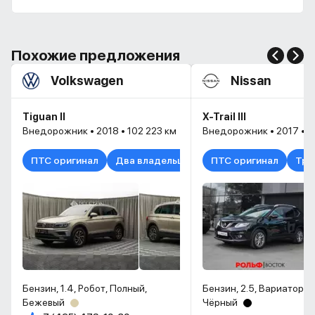
Похожие предложения
Volkswagen
Nissan
Tiguan II
X-Trail III
Внедорожник • 2018 • 102 223 км
Внедорожник • 2017 • 5
ПТС оригинал
Два владельца
ПТС оригинал
Три
Бензин, 1.4, Робот, Полный,
Бензин, 2.5, Вариатор, 
Бежевый
Чёрный