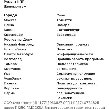
Ремонт КПП
Шиномонтаж
Города
Сочи
Москва
Тольятти
Пенза
Самара
Казань
Екатеринбург
Краснодар
Все города
Ростов-на-Дону
Нижний Новгород
Описание продукта
Новосибирск
Политика
Санкт-Петербург
конфиденциальности
Волгоград
Правила работы программы
Тамбов
Пользовательское
Мурманск
соглашение
Уфа
Согласие на получение
Челябинск
рекламных рассылок
Ижевск
Политика для контента,
Воронеж
генерируемого
Пермь
пользователями
Вакансии
ООО «Автоспот» (ИНН 7715936827 ОРГН 1127746774825
адрес 111250, Г.МОСКВА, Внутригородская территория города