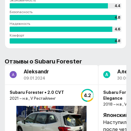
Экономичность
4.4
Безопасность
4.8
Надежность
4.6
Комфорт
4.8
Отзывы о Subaru Forester
Aleksandr
Алек
А
09.01.2024
30.05.
Subaru Forester • 2.0 CVT
Subaru Forest
4.2
2021 – н.в., V Рестайлинг
Elegance
2018 – н.в., V (
Японский
Наступило 
после четы