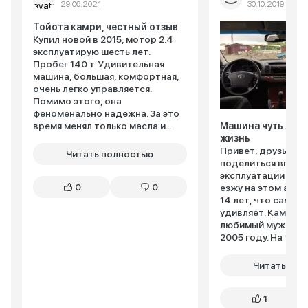
29.06.2021
30.10.2019
Тойота камри, честный отзыв
Купил новой в 2015, мотор 2.4
эксплуатирую шесть лет.
Пробег 140 т. Удивительная
машина, большая, комфортная,
очень легко управляется.
Помимо этого, она
феноменально надежна. За это
время менял только масла и...
Машина чуть ли н
жизнь
Привет, друзья! Х
Читать полностью
поделиться впеча
эксплуатации Тойо
0
0
езжу на этом авт
14 лет, что само п
удивляет. Камри 
любимый мужчина
2005 году. На тот м
Читать пол
1