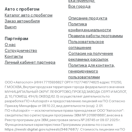
Екатеринбург
Все города
Авто с пробегом
Каталог авто с пробегом
Описание продукта
Заказ автомобиля
Политика
Выкуп
конфиденциальности
Правила работы программы
Партнёрам
Пользовательское
О нас
соглашение
Сотрудничество
Согласие на получение
Контакты
рекламных рассылок
Личный кабинет партнера
Политика для контента,
генерируемого
пользователями
ООО «Автоспот» (ИНН 7715936827 ОРГН 1127746774825 адрес 111250,
Г.МОСКВА, Внутригородская территория города федерального значения
МУНИЦИПАЛЬНЫЙ ОКРУГ ЛЕФОРТОВО, ПРОЕЗД ЗАВОДА СЕРП И МОЛОТ,
Д. 10, ПОМЕЩ. 41Н/9, ОКВЭД 62.0) осуществляет деятельность по
разработке ПО «Autospot» и предоставлению лицензий на ПО. Согласно
Приказу Минцифры от 08.10.22, вид деятельности (код): 2.01.
ПО «Autospot» — исключительные права принадлежат ООО "Автоспот":
свидетельство о регистрации программы ЭВМ № 2018618687, внесена в
Реестр программ для ЭВМ, реестровая запись № 28745 от 09.07.2025 г.
Функциональные характеристики Программы указаны по ссылке:
https://reestr.digital.gov.ru/reestr/3467687/
. Стоимость лицензии на ПО