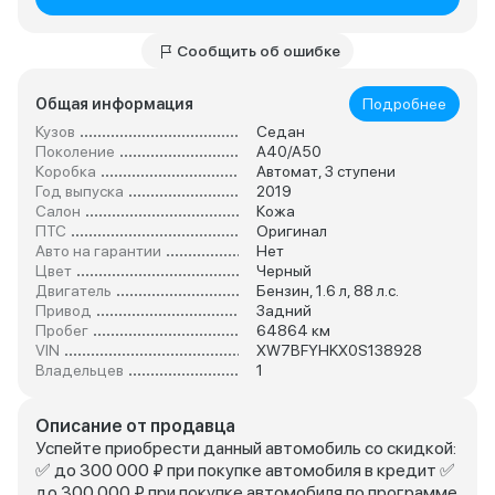
Сообщить об ошибке
Общая информация
Подробнее
Кузов
Седан
Поколение
A40/A50
Коробка
Автомат, 3 ступени
Год выпуска
2019
Салон
Кожа
ПТС
Оригинал
Авто на гарантии
Нет
Цвет
Черный
Двигатель
Бензин, 1.6 л, 88 л.с.
Привод
Задний
Пробег
64864 км
VIN
XW7BFYHKX0S138928
Владельцев
1
Описание от продавца
Успейте приобрести данный автомобиль со скидкой:
✅ до 300 000 ₽ при покупке автомобиля в кредит ✅
до 300 000 ₽ при покупке автомобиля по программе