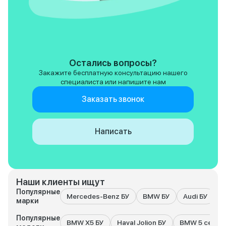
Остались вопросы?
Закажите бесплатную консультацию нашего
специалиста или напишите нам
Заказать звонок
Написать
Наши клиенты ищут
Популярные
Mercedes-Benz БУ
BMW БУ
Audi БУ
K
марки
Популярные
BMW X5 БУ
Haval Jolion БУ
BMW 5 серия