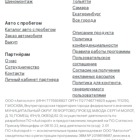
Шиномонтаж
Тольятти
Самара
Екатеринбург
Все города
Авто с пробегом
Каталог авто с пробегом
Описание продукта
Заказ автомобиля
Политика
Выкуп
конфиденциальности
Правила работы программы
Партнёрам
Пользовательское
О нас
соглашение
Сотрудничество
Согласие на получение
Контакты
рекламных рассылок
Личный кабинет партнера
Политика для контента,
генерируемого
пользователями
ООО «Автоспот» (ИНН 7715936827 ОРГН 1127746774825 адрес 111250,
Г.МОСКВА, Внутригородская территория города федерального значения
МУНИЦИПАЛЬНЫЙ ОКРУГ ЛЕФОРТОВО, ПРОЕЗД ЗАВОДА СЕРП И МОЛОТ,
Д. 10, ПОМЕЩ. 41Н/9, ОКВЭД 62.0) осуществляет деятельность по
разработке ПО «Autospot» и предоставлению лицензий на ПО. Согласно
Приказу Минцифры от 08.10.22, вид деятельности (код): 2.01.
ПО «Autospot» — исключительные права принадлежат ООО "Автоспот":
свидетельство о регистрации программы ЭВМ № 2018618687, внесена в