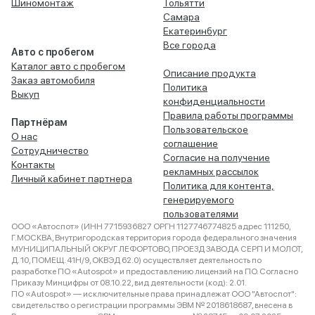
Шиномонтаж
Тольятти
Самара
Екатеринбург
Все города
Авто с пробегом
Каталог авто с пробегом
Описание продукта
Заказ автомобиля
Политика
Выкуп
конфиденциальности
Правила работы программы
Партнёрам
Пользовательское
О нас
соглашение
Сотрудничество
Согласие на получение
Контакты
рекламных рассылок
Личный кабинет партнера
Политика для контента,
генерируемого
пользователями
ООО «Автоспот» (ИНН 7715936827 ОРГН 1127746774825 адрес 111250,
Г.МОСКВА, Внутригородская территория города федерального значения
МУНИЦИПАЛЬНЫЙ ОКРУГ ЛЕФОРТОВО, ПРОЕЗД ЗАВОДА СЕРП И МОЛОТ,
Д. 10, ПОМЕЩ. 41Н/9, ОКВЭД 62.0) осуществляет деятельность по
разработке ПО «Autospot» и предоставлению лицензий на ПО. Согласно
Приказу Минцифры от 08.10.22, вид деятельности (код): 2.01.
ПО «Autospot» — исключительные права принадлежат ООО "Автоспот":
свидетельство о регистрации программы ЭВМ № 2018618687, внесена в