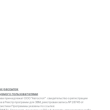
ых рассылок
руемого пользователями
ва принадлежат ООО "Автоспот": свидетельство о регистрации
 в Реестр программ для ЭВМ, реестровая запись № 28745 от
еристики Программы указаны по ссылке: