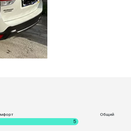
омфорт
Общий
5