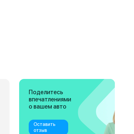
Поделитесь
впечатлениями
о вашем авто
Оставить
отзыв