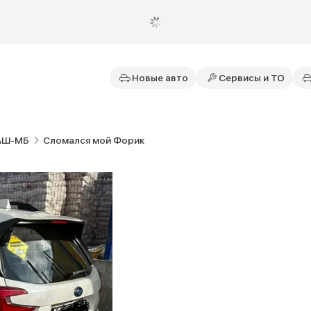
Новые авто
Сервисы и ТО
АШ-МБ
Сломался мой Форик