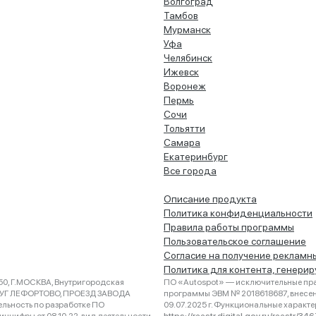
Волгоград
Тамбов
Мурманск
Уфа
Челябинск
Ижевск
Воронеж
Пермь
Сочи
Тольятти
Самара
Екатеринбург
Все города
Описание продукта
Политика конфиденциальности
Правила работы программы
Пользовательское соглашение
Согласие на получение рекламн
Политика для контента, генери
0, Г.МОСКВА, Внутригородская
ПО «Autospot» — исключительные пра
РУГ ЛЕФОРТОВО, ПРОЕЗД ЗАВОДА
программы ЭВМ № 2018618687, внесена
ельность по разработке ПО
09.07.2025 г. Функциональные характ