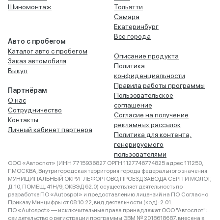
Шиномонтаж
Тольятти
Самара
Екатеринбург
Все города
Авто с пробегом
Каталог авто с пробегом
Описание продукта
Заказ автомобиля
Политика
Выкуп
конфиденциальности
Правила работы программы
Партнёрам
Пользовательское
О нас
соглашение
Сотрудничество
Согласие на получение
Контакты
рекламных рассылок
Личный кабинет партнера
Политика для контента,
генерируемого
пользователями
ООО «Автоспот» (ИНН 7715936827 ОРГН 1127746774825 адрес 111250,
Г.МОСКВА, Внутригородская территория города федерального значения
МУНИЦИПАЛЬНЫЙ ОКРУГ ЛЕФОРТОВО, ПРОЕЗД ЗАВОДА СЕРП И МОЛОТ,
Д. 10, ПОМЕЩ. 41Н/9, ОКВЭД 62.0) осуществляет деятельность по
разработке ПО «Autospot» и предоставлению лицензий на ПО. Согласно
Приказу Минцифры от 08.10.22, вид деятельности (код): 2.01.
ПО «Autospot» — исключительные права принадлежат ООО "Автоспот":
свидетельство о регистрации программы ЭВМ № 2018618687, внесена в