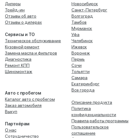
Дилеры
Новосибирск
Трейд-ин
Санкт-Петербург
Отзывы об авто
Волгоград
Отзывы о дилерах
Тамбов
Мурманск
Сервисы и ТО
Уфа
Техническое обслуживание
Челябинск
Кузовной ремонт
Ижевск
Замена масла и фильтров
Воронеж
Диагностика
Пермь
Ремонт КПП
Сочи
Шиномонтаж
Тольятти
Самара
Екатеринбург
Все города
Авто с пробегом
Каталог авто с пробегом
Описание продукта
Заказ автомобиля
Политика
Выкуп
конфиденциальности
Правила работы программы
Партнёрам
Пользовательское
О нас
соглашение
Сотрудничество