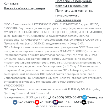
Согласие на получение
Контакты
рекламных рассылок
Личный кабинет партнера
Политика для контента,
генерируемого
пользователями
ООО «Автоспот» (ИНН 7715936827 ОРГН 1127746774825 адрес 111250,
Г.МОСКВА, Внутригородская территория города федерального значения
МУНИЦИПАЛЬНЫЙ ОКРУГ ЛЕФОРТОВО, ПРОЕЗД ЗАВОДА СЕРП И МОЛОТ,
Д. 10, ПОМЕЩ. 41Н/9, ОКВЭД 62.0) осуществляет деятельность по
разработке ПО «Autospot» и предоставлению лицензий на ПО. Согласно
Приказу Минцифры от 08.10.22, вид деятельности (код): 2.01.
ПО «Autospot» — исключительные права принадлежат ООО "Автоспот":
свидетельство о регистрации программы ЭВМ № 2018618687, внесена в
Реестр программ для ЭВМ, реестровая запись № 28745 от 09.07.2025 г.
Функциональные характеристики Программы указаны по ссылке:
https://reestr.digital.gov.ru/reestr/3467687/
. Стоимость лицензии на ПО
«Autospot» определяется либо как процент (от 2,5% до 3%) от выручки,
полученной лицензиатом от использования ПО «Autospot», либо как
фиксированный платеж от 1100 рублей за каждого привлеченного с
использованием ПО «Autospot» клиента. Для точного расчета стоимости
отправьте заявку нашим менеджерам
info@autospot.ru
, тел.
+78003020583
ПО разработано с использованием технологий: PHP 8, MySQL 8, Angular,
Symfony framework, Yii2 framework.
Ежедневно с 9:00 до 22:00
8 (800) 302-05-83
Телеграм
Вконтакте
YouTube
Rutube
MAX
Дзен
© 2013–2026 Autospot