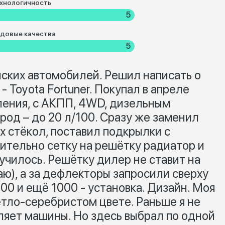
хнологичность
5
довые качества
5
ских автомобилей. Решил написать о
 Toyota Fortuner. Покупал в апреле
оления, с АКПП, 4WD, дизельным
ород – до 20 л/100. Сразу же заменил
х стёкол, поставил подкрылки с
тельно сетку на решётку радиатор и
училось. Решётку дилер не ставит на
аю), а за дефлекторы запросили сверху
500 и ещё 1000 - установка. Дизайн. Моя
ветло-серебристом цвете. Раньше я не
ляет машины. Но здесь выбрал по одной