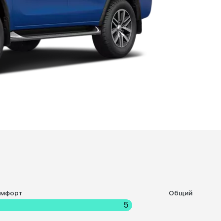
омфорт
Общий
5