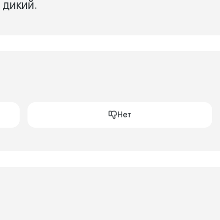
н дикий.
Нет