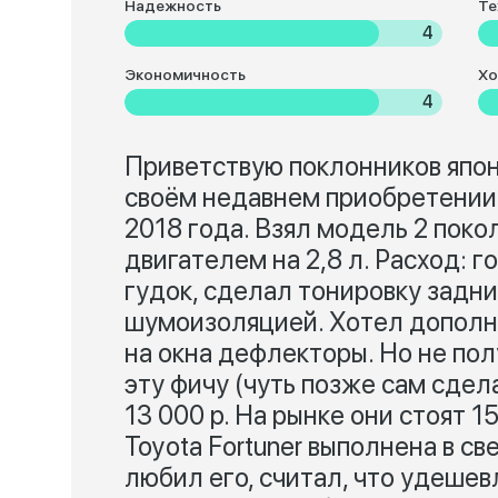
Надежность
Те
4
Экономичность
Хо
4
Приветствую поклонников япон
своём недавнем приобретении -
2018 года. Взял модель 2 пок
двигателем на 2,8 л. Расход: г
гудок, сделал тонировку задни
шумоизоляцией. Хотел дополни
на окна дефлекторы. Но не пол
эту фичу (чуть позже сам сдел
13 000 р. На рынке они стоят 1
Toyota Fortuner выполнена в с
любил его, считал, что удешев