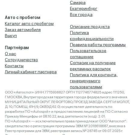
Самара
Екатеринбург
Все города
Авто с пробегом
Каталог авто с пробегом
Описание продукта
Заказ автомобиля
Политика
Выкуп
конфиденциальности
Правила работы программы
Партнёрам
Пользовательское
О нас
соглашение
Сотрудничество
Согласие на получение
Контакты
рекламных рассылок
Личный кабинет партнера
Политика для контента,
генерируемого
пользователями
ООО «Автоспот» (ИНН 7715936827 ОРГН 1127746774825 адрес 111250,
Г.МОСКВА, Внутригородская территория города федерального значения
МУНИЦИПАЛЬНЫЙ ОКРУГ ЛЕФОРТОВО, ПРОЕЗД ЗАВОДА СЕРП И МОЛОТ,
Д. 10, ПОМЕЩ. 41Н/9, ОКВЭД 62.0) осуществляет деятельность по
разработке ПО «Autospot» и предоставлению лицензий на ПО. Согласно
Приказу Минцифры от 08.10.22, вид деятельности (код): 2.01.
ПО «Autospot» — исключительные права принадлежат ООО "Автоспот":
свидетельство о регистрации программы ЭВМ № 2018618687, внесена в
Реестр программ для ЭВМ, реестровая запись № 28745 от 09.07.2025 г.