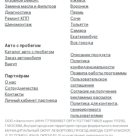
Кузовной ремонт
Ижевск
Замена масла и фильтров
Воронеж
Диагностика
Пермь
Ремонт КПП
Сочи
Шиномонтаж
Тольятти
Самара
Екатеринбург
Все города
Авто с пробегом
Каталог авто с пробегом
Описание продукта
Заказ автомобиля
Политика
Выкуп
конфиденциальности
Правила работы программы
Партнёрам
Пользовательское
О нас
соглашение
Сотрудничество
Согласие на получение
Контакты
рекламных рассылок
Личный кабинет партнера
Политика для контента,
генерируемого
пользователями
ООО «Автоспот» (ИНН 7715936827 ОРГН 1127746774825 адрес 111250,
Г.МОСКВА, Внутригородская территория города федерального значения
МУНИЦИПАЛЬНЫЙ ОКРУГ ЛЕФОРТОВО, ПРОЕЗД ЗАВОДА СЕРП И МОЛОТ,
Д. 10, ПОМЕЩ. 41Н/9, ОКВЭД 62.0) осуществляет деятельность по